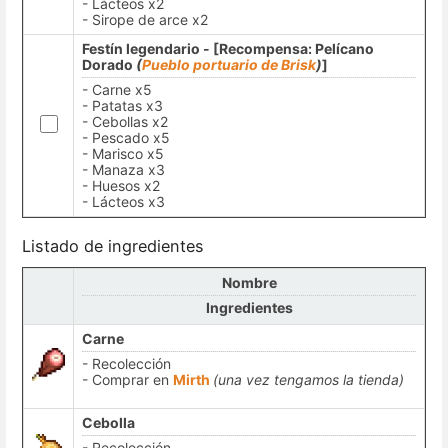
- Lácteos x2
- Sirope de arce x2
Festín legendario - [Recompensa: Pelícano
Dorado
(
Pueblo portuario de Brisk
)
]
- Carne x5
- Patatas x3
- Cebollas x2
- Pescado x5
- Marisco x5
- Manaza x3
- Huesos x2
- Lácteos x3
Listado de ingredientes
Nombre
Ingredientes
Carne
- Recolección
- Comprar en
Mirth
(una vez tengamos la tienda)
Cebolla
- Recolección