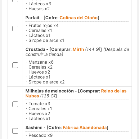
- Lácteos x3
- Huesos x2
Parfait - [Cofre:
Colinas del Otoño
]
- Frutos rojos x4
- Cereales x1
- Lácteos x1
- Sirope de arce x1
Crostada - [Comprar:
Mirth
(144 G)
]
(Después de
construir la tienda)
- Manzana x6
- Cereales x2
- Huevos x2
- Lácteos x1
- Sirope de arce x2
Milhojas de melocotón - [Comprar:
Reino de las
Nubes
(135 G)
]
- Tomate x3
- Cereales x1
- Huevos x2
- Lácteos x1
Sashimi - [Cofre:
Fábrica Abandonada
]
- Pescado x9