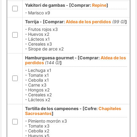
Yakitori de gambas - [Comprar:
Repine
]
- Marisco x9
Torrija - [Comprar:
Aldea de los perdidos
(99 G)
]
- Frutos rojos x3
- Huevos x2
- Lácteos x1
- Cereales x3
- Sirope de arce x2
Hamburguesa gourmet - [Comprar:
Aldea de los
perdidos
(144 G)
]
- Lechuga x1
- Tomate x1
- Cebolla x1
- Carne x3
- Hongos x2
- Cereales x2
- Lácteos x2
Tortilla de los campeones - [Cofre:
Chapiteles
Sacrosantos
]
- Pimiento morrón x3
- Tomate x3
- Cebolla x2
- Huevos x5