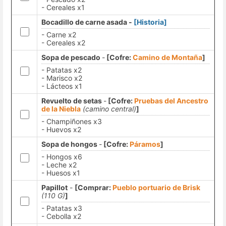
- Cereales x1
Bocadillo de carne asada -
[Historia]
- Carne x2
- Cereales x2
Sopa de pescado
-
[Cofre:
Camino de Montaña
]
- Patatas x2
- Marisco x2
- Lácteos x1
Revuelto de setas
-
[Cofre:
Pruebas del Ancestro
de la Niebla
(camino central)
]
- Champiñones x3
- Huevos x2
Sopa de hongos
-
[Cofre:
Páramos
]
- Hongos x6
- Leche x2
- Huesos x1
Papillot
-
[Comprar:
Pueblo portuario de Brisk
(110 G)
]
- Patatas x3
- Cebolla x2