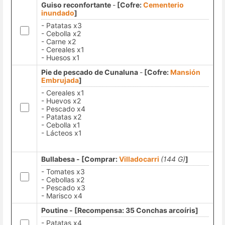
Guiso reconfortante
-
[Cofre:
Cementerio
inundado
]
- Patatas x3
- Cebolla x2
- Carne x2
- Cereales x1
- Huesos x1
Pie de pescado de Cunaluna
-
[Cofre:
Mansión
Embrujada
]
- Cereales x1
- Huevos x2
- Pescado x4
- Patatas x2
- Cebolla x1
- Lácteos x1
Bullabesa - [Comprar:
Villadocarri
(144 G)
]
- Tomates x3
- Cebollas x2
- Pescado x3
- Marisco x4
Poutine - [Recompensa: 35 Conchas arcoíris]
- Patatas x4