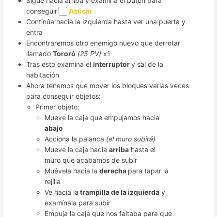
Sigue hacia arriba y examina el bufón para
conseguir
Azúcar
Continúa hacia la izquierda hasta ver una puerta y
entra
Encontraremos otro enemigo nuevo que derrotar
llamado
Tororó
(25 PV)
x1
Tras esto examina el
interruptor
y sal de la
habitación
Ahora tenemos que mover los bloques varias veces
para conseguir objetos:
Primer objeto:
Mueve la caja que empujamos hacia
abajo
Acciona la palanca
(el muro subirá)
Mueve la caja hacia
arriba
hasta el
muro que acabamos de subir
Muévela hacia la
derecha
para tapar la
rejilla
Ve hacia la
trampilla de la izquierda
y
examínala para subir
Empuja la caja que nos faltaba para que