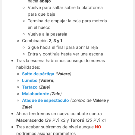
hacia
abajo
Vuelve para saltar sobre la plataforma
para que baje
Termina de empujar la caja para meterla
en el hueco
Vuelve a la pasarela
Combinación
2, 3 y 1
:
Sigue hacia el final para abrir la reja
Entra y continúa hasta ver una escena
Tras la escena habremos conseguido nuevas
habilidades:
Salto de pértiga
(
Valere
)
Lunebo
(
Valere
)
Tartazo
(
Zale
)
Malabadonte
(
Zale
)
Ataque de espectáculo
(combo de
Valere
y
Zale
)
Ahora tendremos un nuevo combate contra
Maceracerdo
(29 PV)
x2 y
Tororó
(25 PV)
x1
Tras acabar subiremos de nivel aunque
NO
podremos asignar parámetros