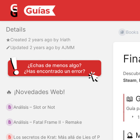
Details
Books
Created
2 years ago
by
Iriath
Updated
2 years ago
by
AJMM
Fin
Descub
Steam
,
🔥 ¡Novedades Web!
📖 
Análisis – Slot or Not
Guía p
1
Análisis – Fatal Frame II - Remake
🔮 
Los secretos de Krat: Más allá de Lies of P