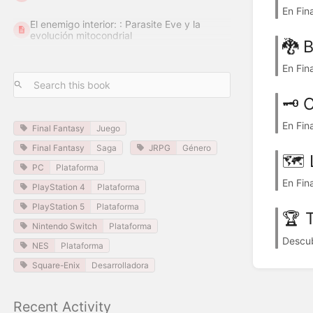
En Fin
El enemigo interior: : Parasite Eve y la
evolución mitocondrial
🐉 B
En Fin
🗝️ 
En Fin
Final Fantasy
Juego
Final Fantasy
Saga
JRPG
Género
🗺️
PC
Plataforma
En Fin
PlayStation 4
Plataforma
PlayStation 5
Plataforma
🏆 T
Nintendo Switch
Plataforma
Descub
NES
Plataforma
Square-Enix
Desarrolladora
Recent Activity