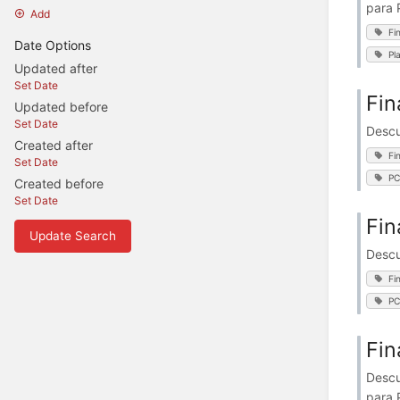
para 
Add
Fi
Date Options
Pl
Updated after
Set Date
Fin
Updated before
Set Date
Descu
Created after
Fi
Set Date
P
Created before
Set Date
Fin
Update Search
Descu
Fi
P
Fin
Descu
para 