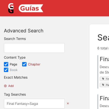
Advanced Search
Se
Search Terms
6 total
Content Type
Fin
Page
Chapter
Descu
Book
de St
Exact Matches
Fi
Pl
Add
Tag Searches
Fin
Descu