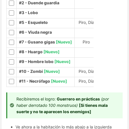
#2 - Duende guardia
#3 - Lobo
#5 - Esqueleto
Piro, Día
#6 - Viuda negra
#7 - Gusano gigas
[Nuevo]
Piro
#8 - Huargo
[Nuevo]
#9 - Hombre lobo
[Nuevo]
#10 - Zombi
[Nuevo]
Piro, Día
#11 - Necrófago
[Nuevo]
Piro, Día
Recibiremos el logro:
Guerrero en prácticas
(por
haber derrotado 100 monstruos)
[Si tienes mala
suerte y no te aparecen los enemigos]
Ve ahora a la habitación lo más abajo a la izquierda