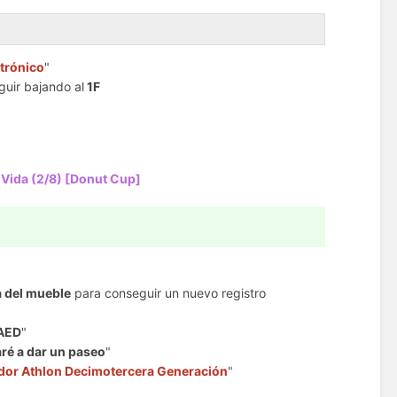
trónico
"
guir bajando al
1F
Vida (2/8) [Donut Cup]
a del mueble
para conseguir un nuevo registro
AED
"
aré a dar un paseo
"
dor Athlon Decimotercera Generación
"