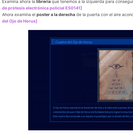
Examina ahora la
librería
que tenemos a la izquierda para conseguir
de prótesis electrónica policial E50141]
Ahora examina el
poster a la derecha
de la puerta con el aire acon
del Ojo de Horus]