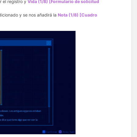
 el registro y
Vida (1/8) [Formulario de solicitud
dicionado y se nos añadirá la
Nota (1/8) [Cuadro