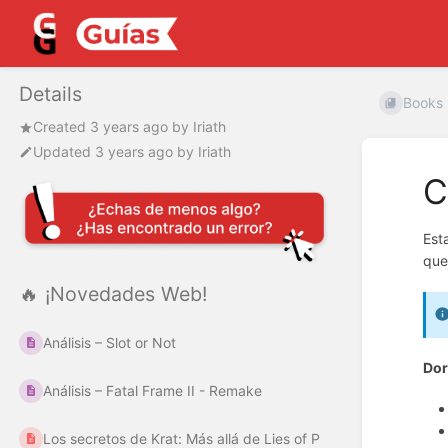
Details
Books
Created
3 years ago
by
Iriath
Updated
3 years ago
by
Iriath
C
Est
que
🔥 ¡Novedades Web!
Análisis – Slot or Not
Dor
Análisis – Fatal Frame II - Remake
Los secretos de Krat: Más allá de Lies of P