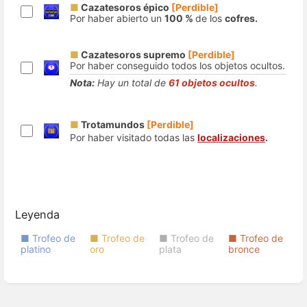
■
Cazatesoros épico
[Perdible]
Por haber abierto un
100 %
de los
cofres.
■
Cazatesoros supremo
[Perdible]
Por haber conseguido todos los objetos ocultos.
Nota:
Hay un total de
61 objetos ocultos
.
■
Trotamundos
[Perdible]
Por haber visitado todas las
localizaciones
.
Leyenda
■ Trofeo de
■ Trofeo de
■ Trofeo de
■ Trofeo de
platino
oro
plata
bronce
Enter
section
select