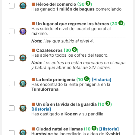
■
Héroe del comercio
(30
)
Has ganado
1 millón de baquas
comerciando.
■
Un lugar al que regresen los héroes
(30
)
Has subido el nivel del cuartel general al
máximo.
Nota:
Hay que subirlo al nivel 4.
■
Cazatesoros
(30
)
Has abierto todos los cofres del tesoro.
Nota:
Los cofres no están marcados en el mapa
y habrá que abrir un total de 227 cofres.
■
La lente primigenia
(10
)
[Historia]
Has encontrado la lente primigenia en la
Tumulorruna
.
■
Un día en la vida de la guardia
(10
)
[Historia]
Has castigado a
Kogen
y su pandilla.
■
Ciudad natal en llamas
(10
)
[Historia]
Hurstwine
ha incendiado la aldea de
Kyshiri
,