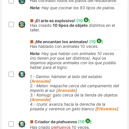
Has cocinado todos los platos del restaurante.
Nota:
Hay que cocinar los 93 tipos de platos.
■
¡El arte es explosivo!
(10
)
Has creado
10 tipos de objeto
distintos en el
taller.
■
¡Me encantan los animales!
(10
)
Has hablado con animales 10 veces.
Nota:
Hay que hablar con animales 10 veces
(no tienen por que ser distintos). Aquí os
dejamos algunos animales con los que podéis
hablar para el logro:
1.- Ganmo: hámster al lado del establo
[
Arenside
]
2.- Melon: mapache cerca del campamento del
imperio al sur [
Arenside
]
3.- Komugi: gato cerca de la tienda de objetos
[
Arenside
]
4.- Izumi: avanza hacia la derecha de la
posada y veremos un gato blanco [
Eltisweiss
]
■
Criador de piehuevos
(10
)
Has criado
piehuevos
10 veces.