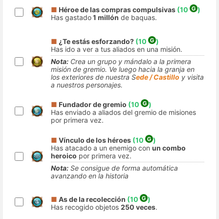
■
Héroe de las compras compulsivas
(10
)
Has gastado
1 millón
de baquas.
■
¿Te estás esforzando?
(10
)
Has ido a ver a tus aliados en una misión.
Nota:
Crea un grupo y mándalo a la primera
misión de gremio. Ve luego hacia la granja en
los exteriores de nuestra S
ede / Castillo
y visita
a nuestros personajes.
■
Fundador de gremio
(10
)
Has enviado a aliados del gremio de misiones
por primera vez.
■
Vínculo de los héroes
(10
)
Has atacado a un enemigo con
un combo
heroico
por primera vez.
Nota:
Se consigue de forma automática
avanzando en la historia
■
As de la recolección
(10
)
Has recogido objetos
250 veces
.