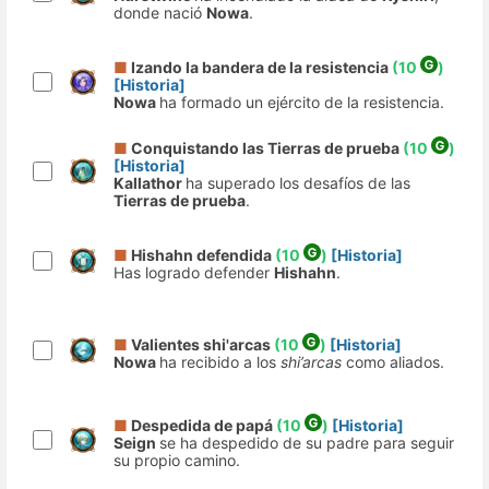
donde nació
Nowa
.
■
Izando la bandera de la resistencia
(10
)
[Historia]
Nowa
ha formado un ejército de la resistencia.
■
Conquistando las Tierras de prueba
(10
)
[Historia]
Kallathor
ha superado los desafíos de las
Tierras de prueba
.
■
Hishahn defendida
(10
)
[Historia]
Has logrado defender
Hishahn
.
■
Valientes shi'arcas
(10
)
[Historia]
Nowa
ha recibido a los
shi’arcas
como aliados.
■
Despedida de papá
(10
)
[Historia]
Seign
se ha despedido de su padre para seguir
su propio camino.