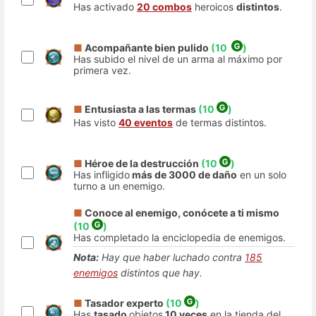
Has activado
20 combos
heroicos
distintos
.
■
Acompañante bien pulido
(10
)
Has subido el nivel de un arma al máximo por
primera vez.
■
Entusiasta a las termas
(10
)
Has visto
40 eventos
de termas distintos.
■
Héroe de la destrucción
(10
)
Has infligido
más de 3000 de daño
en un solo
turno a un enemigo.
■
Conoce al enemigo, conócete a ti mismo
(10
)
Has completado la enciclopedia de enemigos.
Nota:
Hay que haber luchado contra
185
enemigos
distintos que hay.
■
Tasador experto
(10
)
Has
tasado
objetos
10 veces
en la tienda del