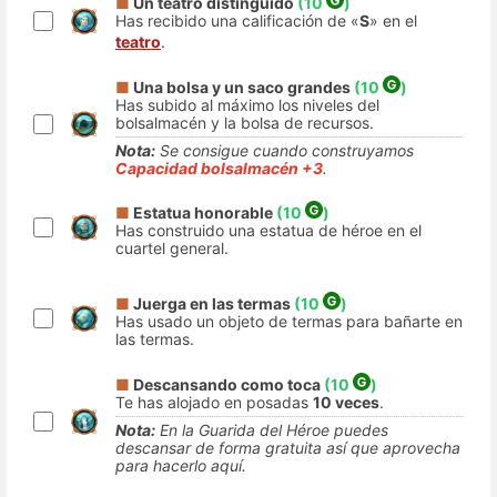
■
Un teatro distinguido
(10
)
Has recibido una calificación de «
S
» en el
teatro
.
■
Una bolsa y un saco grandes
(10
)
Has subido al máximo los niveles del
bolsalmacén y la bolsa de recursos.
Nota:
Se consigue cuando construyamos
Capacidad bolsalmacén +3
.
■
Estatua honorable
(10
)
Has construido una estatua de héroe en el
cuartel general.
■
Juerga en las termas
(10
)
Has usado un objeto de termas para bañarte en
las termas.
■
Descansando como toca
(10
)
Te has alojado en posadas
10 veces
.
Nota:
En la Guarida del Héroe puedes
descansar de forma gratuita así que aprovecha
para hacerlo aquí.