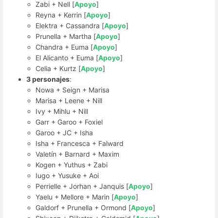
Zabi + Nell [
Apoyo
]
Reyna + Kerrin [
Apoyo
]
Elektra + Cassandra [
Apoyo
]
Prunella + Martha [
Apoyo
]
Chandra + Euma [
Apoyo
]
El Alicanto + Euma [
Apoyo
]
Celia + Kurtz [
Apoyo
]
3 personajes
:
Nowa + Seign + Marisa
Marisa + Leene + Nill
Ivy + Mihlu + Nill
Garr + Garoo + Foxiel
Garoo + JC + Isha
Isha + Francesca + Falward
Valetín + Barnard + Maxim
Kogen + Yuthus + Zabi
Iugo + Yusuke + Aoi
Perrielle + Jorhan + Janquis [
Apoyo
]
Yaelu + Mellore + Marin [
Apoyo
]
Galdorf + Prunella + Ormond [
Apoyo
]