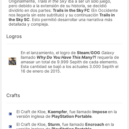
Originalmente,
Trails in the Sky
iba a ser un solo juego,
pero debido a la extensión de su historia, se decidió
dividirlo en dos partes:
Trails in the Sky FC
(En Occidente
nos llegaría sin este subtítulo) y su continuación
Trails in
the Sky SC
. Esto permitió desarrollar una narrativa más
detallada y compleja.
Logros
En el lanzamiento, el logro de
Steam
/
GOG
Galaxy
llamado
Why Do You Have This Many?!
requería de
amasar un total de 9.999 Sepith de cada elemento.
Esta cantidad se bajó a los actuales 3.000 Sepith el
16 de enero de 2015.
Crafts
El Craft de Kloe,
Kaempfer
, fue llamado
Impose
en la
versión inglesa de
PlayStation Portable
.
El Craft de Kloe,
Sturm
, fue llamado
Encroach
en la
versión inglesa de
PlayStation Portable
.