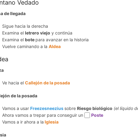
ntano Vedado
a de llegada
Sigue hacia la derecha
Examina el
letrero viejo
y continúa
Examina el
bote
para avanzar en la historia
Vuelve caminando a la
Aldea
dea
za
Ve hacia el
Callejón de la posada
lejón de la posada
Vamos a usar
Freezesneezius
sobre
Riesgo biológico
(el líquido d
Ahora vamos a trepar para conseguir un
Poste
Vamos a ir ahora a la
Iglesia
esia