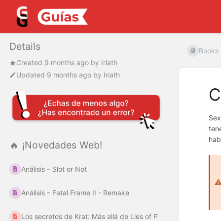
Details
Books
Created
9 months ago
by
Iriath
Updated
9 months ago
by
Iriath
C
Sex
ten
hab
🔥 ¡Novedades Web!
Análisis – Slot or Not
Análisis – Fatal Frame II - Remake
Los secretos de Krat: Más allá de Lies of P