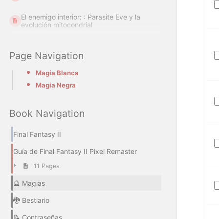
El enemigo interior: : Parasite Eve y la
evolución mitocondrial
Page Navigation
Magia Blanca
Magia Negra
Book Navigation
Final Fantasy II
Guía de Final Fantasy II Pixel Remaster
11 Pages
🔮 Magias
🐉 Bestiario
📝 Contraseñas