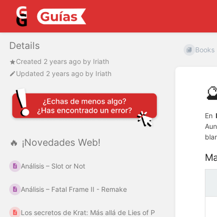
Details
Books
Created
2 years ago
by
Iriath
Updated
2 years ago
by
Iriath

En
Aun
bla
🔥 ¡Novedades Web!
Ma
Análisis – Slot or Not
Análisis – Fatal Frame II - Remake
Los secretos de Krat: Más allá de Lies of P