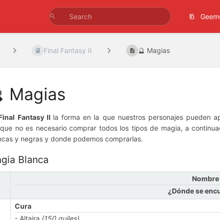
Geem
Final Fantasy II
🔮 Magias
 Magias
Final Fantasy II
la forma en la que nuestros personajes pueden a
que no es necesario comprar todos los tipos de magia, a continuac
ncas y negras y donde podemos comprarlas.
gia Blanca
Nombre
¿Dónde se enc
Cura
- Altaira
(150 guiles)