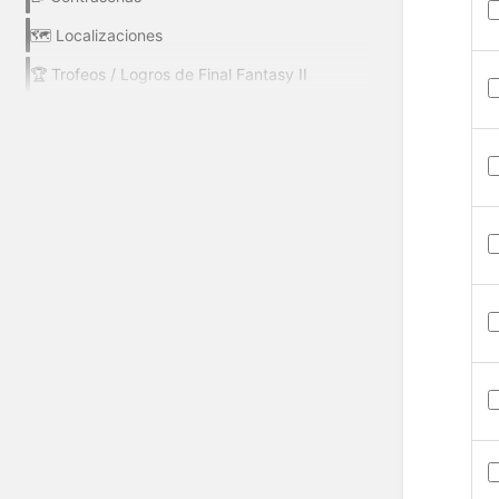
🗺️ Localizaciones
🏆 Trofeos / Logros de Final Fantasy II