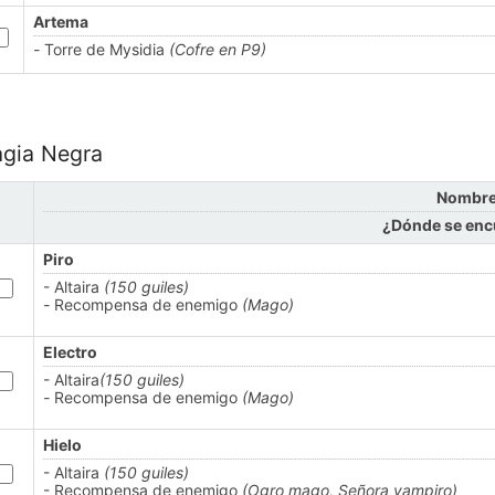
Artema
-
Torre de Mysidia
(Cofre en P9)
gia Negra
Nombr
¿Dónde se enc
Piro
- Altaira
(150 guiles)
-
Recompensa de enemigo
(Mago)
Electro
- Altaira
(150 guiles)
-
Recompensa de enemigo
(Mago)
Hielo
- Altaira
(150 guiles)
- Recompensa de enemigo
(Ogro mago, Señora vampiro)