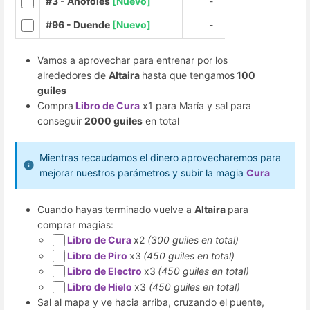
#3 - Anofoles
[Nuevo]
-
#96 - Duende
[Nuevo]
-
Vamos a aprovechar para entrenar por los
alrededores de
Altaira
hasta que tengamos
100
guiles
Compra
Libro de Cura
x1 para María y sal para
conseguir
2000 guiles
en total
Mientras recaudamos el dinero aprovecharemos para
mejorar nuestros parámetros y subir la magia
Cura
Cuando hayas terminado vuelve a
Altaira
para
comprar magias:
Libro de
Cura
x2
(300 guiles en total)
Libro de
Piro
x3
(450 guiles en total)
Libro de
Electro
x3
(450 guiles en total)
Libro de Hielo
x3
(450 guiles en total)
Sal al mapa y ve hacia arriba, cruzando el puente,