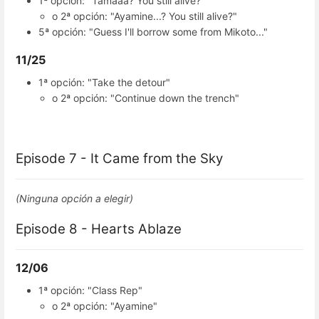
1ª opción: "Tamaaa? You still alive?"
o 2ª opción: "Ayamine...? You still alive?"
5ª opción: "Guess I'll borrow some from Mikoto..."
11/25
1ª opción: "Take the detour"
o 2ª opción: "Continue down the trench"
Episode 7 - It Came from the Sky
(Ninguna opción a elegir)
Episode 8 - Hearts Ablaze
12/06
1ª opción: "Class Rep"
o 2ª opción: "Ayamine"