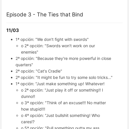
Episode 3 - The Ties that Bind
11/03
1ª opción: "We don't fight with swords"
o 2ª opción: "Swords won't work on our
enemies"
2ª opción: "Because they're more powerful in close
quarters"
2ª opción: "Cat's Cradle"
2ª opción: "It might be fun to try some solo tricks..."
1ª opción: "Just make something up! Whatever!
o 2ª opción: "Just play it off or something!! I
dunno!!
o 3ª opción: "Think of an excuse!!! No matter
how stupid!!!
o 4ª opción: "Just bullshit something! Who
cares!?
o 5ª opción: "Pull something outta my ass,