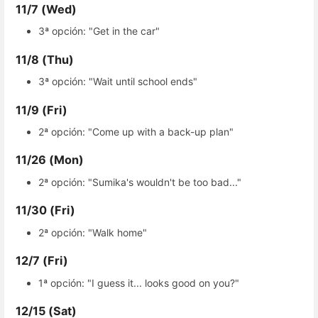
11/7 (Wed)
3ª opción: "Get in the car"
11/8 (Thu)
3ª opción: "Wait until school ends"
11/9 (Fri)
2ª opción: "Come up with a back-up plan"
11/26 (Mon)
2ª opción: "Sumika's wouldn't be too bad..."
11/30 (Fri)
2ª opción: "Walk home"
12/7 (Fri)
1ª opción: "I guess it... looks good on you?"
12/15 (Sat)