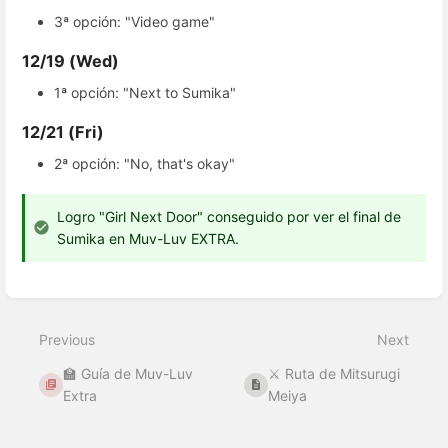
3ª opción: "Video game"
12/19 (Wed)
1ª opción: "Next to Sumika"
12/21 (Fri)
2ª opción: "No, that's okay"
Logro "Girl Next Door" conseguido por ver el final de
Sumika en Muv-Luv EXTRA.
Enter
section
select
Previous
Next
mode
🏫 Guía de Muv-Luv
⚔️ Ruta de Mitsurugi
Extra
Meiya