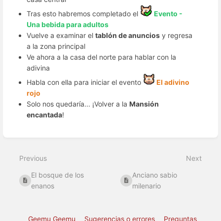
Tras esto habremos completado el
Evento -
Una bebida para adultos
Vuelve a examinar el
tablón de anuncios
y regresa
a la zona principal
Ve ahora a la casa del norte para hablar con la
adivina
Habla con ella para iniciar el evento
El adivino
rojo
Solo nos quedaría... ¡Volver a la
Mansión
encantada
!
Enter
section
select
Previous
Next
mode
El bosque de los
Anciano sabio
enanos
milenario
Geemu Geemu
Sugerencias o errores
Preguntas