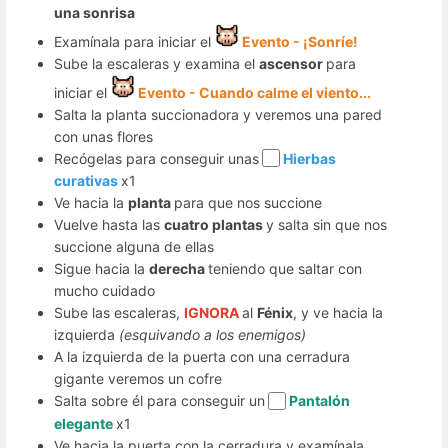
una sonrisa
Examínala para iniciar el
Evento - ¡Sonríe!
Sube la escaleras y examina el
ascensor
para
iniciar el
Evento - Cuando calme el viento...
Salta la planta succionadora y veremos una pared
con unas flores
Recógelas para conseguir unas
Hierbas
curativas
x1
Ve hacia la
planta
para que nos succione
Vuelve hasta las
cuatro plantas
y salta sin que nos
succione alguna de ellas
Sigue hacia la
derecha
teniendo que saltar con
mucho cuidado
Sube las escaleras,
IGNORA
al
Fénix
, y ve hacia la
izquierda
(esquivando a los enemigos)
A la izquierda de la puerta con una cerradura
gigante veremos un cofre
Salta sobre él para conseguir un
Pantalón
elegante
x1
Ve hacia la puerta con la cerradura y examínala