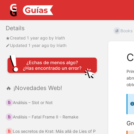
Details
Books
Created
1 year ago
by
Iriath
Updated
1 year ago
by
Iriath
C
Pri
abr
obt
🔥 ¡Novedades Web!
Análisis – Slot or Not
Análisis – Fatal Frame II - Remake
Gr
Los secretos de Krat: Más allá de Lies of P