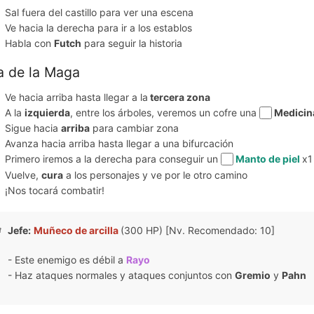
Sal fuera del castillo para ver una escena
Ve hacia la derecha para ir a los establos
Habla con
Futch
para seguir la historia
la de la Maga
Ve hacia arriba hasta llegar a la
tercera zona
A la
izquierda
, entre los árboles, veremos un cofre una
Medici
Sigue hacia
arriba
para cambiar zona
Avanza hacia arriba hasta llegar a una bifurcación
Primero iremos a la derecha para conseguir un
Manto de piel
x1
Vuelve,
cura
a los personajes y ve por le otro camino
¡Nos tocará combatir!
Jefe:
Muñeco de arcilla
(300 HP) [Nv. Recomendado: 10]
- Este enemigo es débil a
Rayo
- Haz ataques normales y ataques conjuntos con
Gremio
y
Pahn