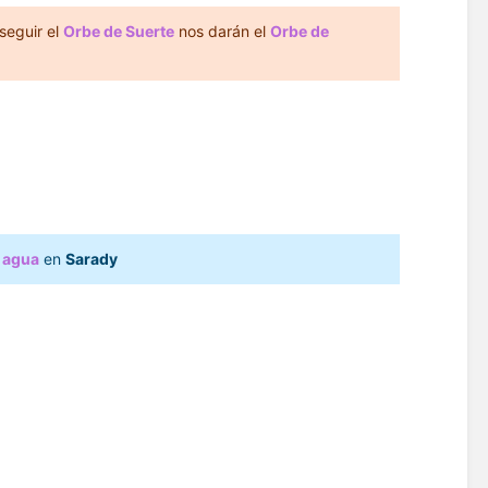
seguir el
Orbe
de Suerte
nos darán el
Orbe
de
 agua
en
Sarady