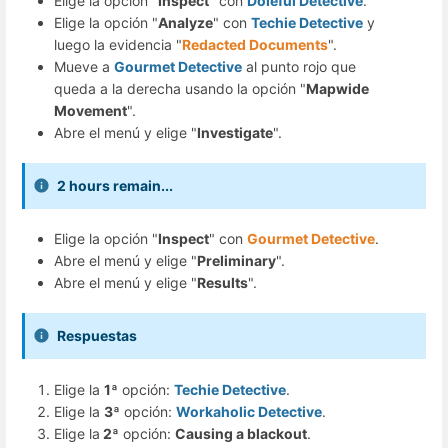
Elige la opción "
Inspect
" con
Doleful Detective
.
Elige la opción "
Analyze
" con
Techie Detective
y
luego la evidencia "
Redacted Documents
".
Mueve a
Gourmet Detective
al punto rojo que
queda a la derecha usando la opción "
Mapwide
Movement
".
Abre el menú y elige "
Investigate
".
2 hours remain...
Elige la opción "
Inspect
" con
Gourmet Detective
.
Abre el menú y elige "
Preliminary
".
Abre el menú y elige "
Results
".
Respuestas
Elige la
1ª
opción:
Techie Detective
.
Elige la
3ª
opción:
Workaholic Detective
.
Elige la
2ª
opción:
Causing a blackout
.