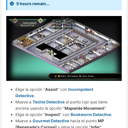
5 hours remain...
Elige la opción "
Assist
" con
Incompetent
Detective
.
Mueve a
Techie Detective
al punto rojo que tiene
encima usando la opción "
Mapwide Movement
".
Elige la opción "
Inspect
" con
Bookworm Detective
.
Mueve a
Gourmet Detective
hacia el punto
MP
[Renegade's Corpse]
y elige la opción "
Infer
".