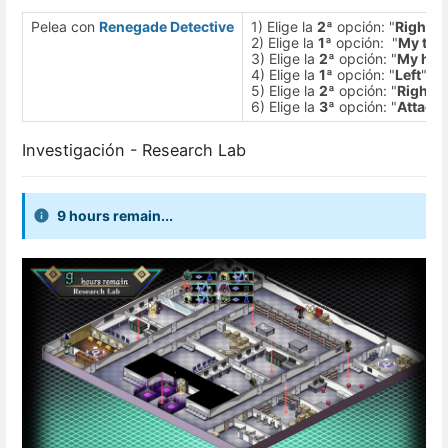
Pelea con
Renegade Detective
1) Elige la
2ª
opción: "
Right 
2) Elige la
1ª
opción: "
My thr
3) Elige la
2ª
opción: "
My hea
4) Elige la
1ª
opción: "
Left
".
5) Elige la
2ª
opción: "
Right
".
6) Elige la
3ª
opción: "
Attack
Investigación - Research Lab
9 hours remain...