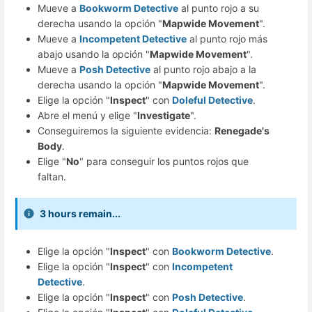
Mueve a
Bookworm Detective
al punto rojo a su
derecha usando la opción "
Mapwide Movement
".
Mueve a
Incompetent Detective
al punto rojo más
abajo usando la opción "
Mapwide Movement
".
Mueve a
Posh Detective
al punto rojo abajo a la
derecha usando la opción "
Mapwide Movement
".
Elige la opción "
Inspect
" con
Doleful Detective
.
Abre el menú y elige "
Investigate
".
Conseguiremos la siguiente evidencia:
Renegade's
Body
.
Elige "
No
" para conseguir los puntos rojos que
faltan.
3 hours remain...
Elige la opción "
Inspect
" con
Bookworm Detective
.
Elige la opción "
Inspect
" con
Incompetent
Detective
.
Elige la opción "
Inspect
" con
Posh Detective
.