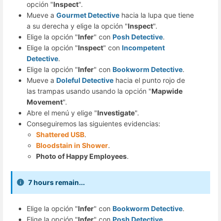
opción "
Inspect
".
Mueve a
Gourmet Detective
hacia la lupa que tiene
a su derecha y elige la opción "
Inspect
".
Elige la opción "
Infer
" con
Posh Detective
.
Elige la opción "
Inspect
" con
Incompetent
Detective
.
Elige la opción "
Infer
" con
Bookworm Detective
.
Mueve a
Doleful Detective
hacia el punto rojo de
las trampas usando usando la opción "
Mapwide
Movement
".
Abre el menú y elige "
Investigate
".
Conseguiremos las siguientes evidencias:
Shattered USB
.
Bloodstain in Shower
.
Photo of Happy Employees
.
7 hours remain...
Elige la opción "
Infer
" con
Bookworm Detective
.
Elige la opción "
Infer
" con
Posh Detective
.