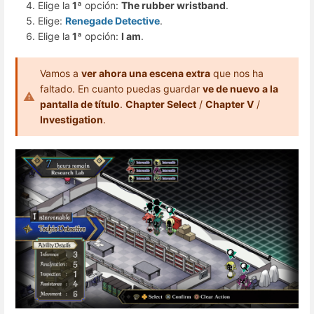
Elige la
1ª
opción:
The rubber wristband
.
Elige:
Renegade Detective
.
Elige la
1ª
opción:
I am
.
Vamos a
ver ahora una escena extra
que nos ha
faltado. En cuanto puedas guardar
ve de nuevo a la
pantalla de título
.
Chapter Select
/
Chapter V
/
Investigation
.