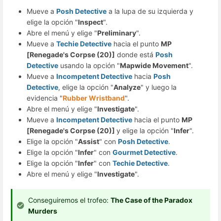
Mueve a
Posh Detective
a la lupa de su izquierda y
elige la opción "
Inspect
".
Abre el menú y elige "
Preliminary
".
Mueve a
Techie Detective
hacia el punto
MP
[Renegade's Corpse (20)]
donde está
Posh
Detective
usando la opción "
Mapwide Movement
".
Mueve a
Incompetent Detective
hacia
Posh
Detective
, elige la opción "
Analyze
" y luego la
evidencia "
Rubber Wristband
".
Abre el menú y elige "
Investigate
".
Mueve a
Incompetent Detective
hacia el punto
MP
[Renegade's Corpse (20)
]
y elige la opción "
Infer
".
Elige la opción "
Assist
" con
Posh Detective
.
Elige la opción "
Infer
" con
Gourmet Detective
.
Elige la opción "
Infer
" con
Techie Detective
.
Abre el menú y elige "
Investigate
".
Conseguiremos el trofeo:
The Case of the Paradox
Murders