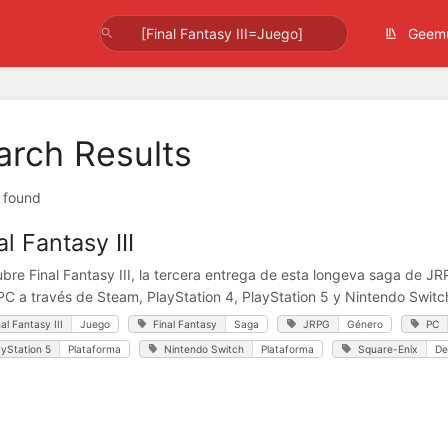
Geem
arch Results
t found
al Fantasy III
bre Final Fantasy III, la tercera entrega de esta longeva saga de JRP
PC a través de Steam, PlayStation 4, PlayStation 5 y Nintendo Switc
nal Fantasy III
Juego
Final Fantasy
Saga
JRPG
Género
PC
ayStation 5
Plataforma
Nintendo Switch
Plataforma
Square-Enix
De