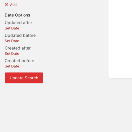
Add
Date Options
Updated after
Set Date
Updated before
Set Date
Created after
Set Date
Created before
Set Date
Update Search