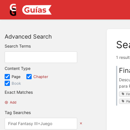
Advanced Search
Se
Search Terms
1 resul
Content Type
Fin
Page
Chapter
Descu
Book
para 
Exact Matches
Fi
Pl
Add
Tag Searches