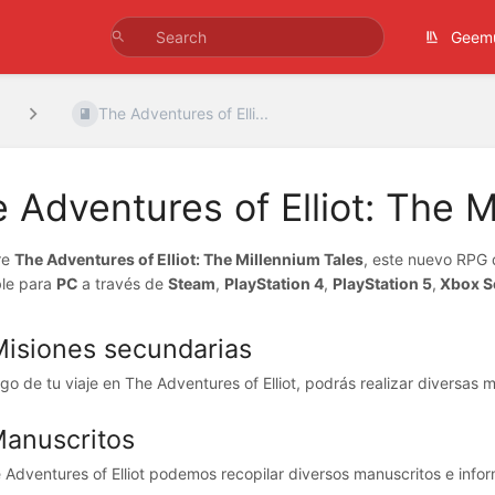
Geem
The Adventures of Elli...
 Adventures of Elliot: The M
re
The Adventures of Elliot: The Millennium Tales
, este nuevo RPG d
ble para
PC
a través de
Steam
,
PlayStation 4
,
PlayStation 5
,
Xbox Se
Misiones secundarias
rgo de tu viaje en The Adventures of Elliot, podrás realizar diversas 
Manuscritos
 Adventures of Elliot podemos recopilar diversos manuscritos e informe