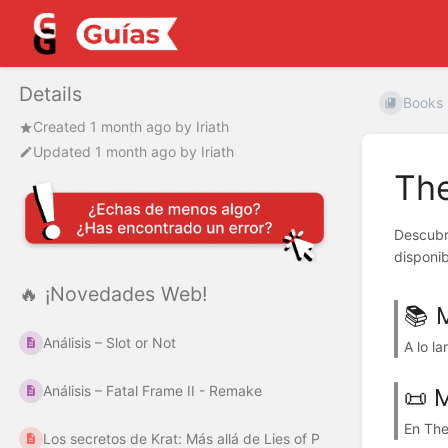
Details
Books
Created
1 month ago
by
Iriath
Updated
1 month ago
by
Iriath
The
Descub
disponi
🔥 ¡Novedades Web!
📚 
Análisis – Slot or Not
A lo la
Análisis – Fatal Frame II - Remake
📜 
En The
Los secretos de Krat: Más allá de Lies of P