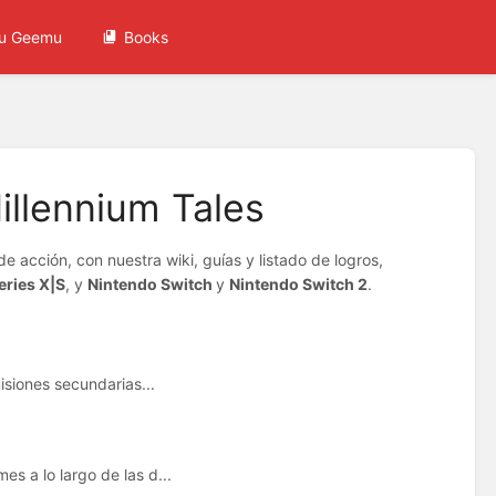
u Geemu
Books
illennium Tales
e acción, con nuestra wiki, guías y listado de logros,
ries X|S
, y
Nintendo Switch
y
Nintendo Switch 2
.
misiones secundarias...
s a lo largo de las d...